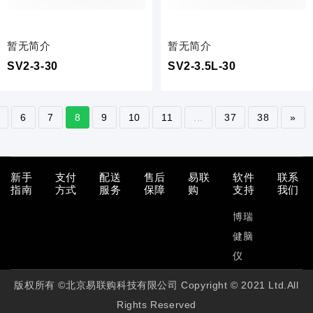
暂无简介
暂无简介
SV2-3-30
SV2-3.5L-30
6
7
8
9
10
11
...
37
38
»
新手
支付
配送
售后
易联
软件
联系
指南
方式
服务
保障
购
支持
我们
博瑞
健脑
仪
版权所有 ©北京易联购科技有限公司 Copyright © 2021 Ltd.All
Rights Reserved