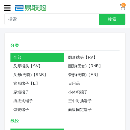
0
导
航
搜索
首页
分类
接线端子
全部
圆形端头【RV】
冷压端头
叉形端头【SV】
圆形(无套)【RNB】
联系我们
叉形(无套)【SNB】
管形(无套)【EN】
用户中心
管形端子【E】
日用品
穿墙端子
小体积端子
插拔式端子
空中对插端子
弹簧端子
面板固定端子
线径