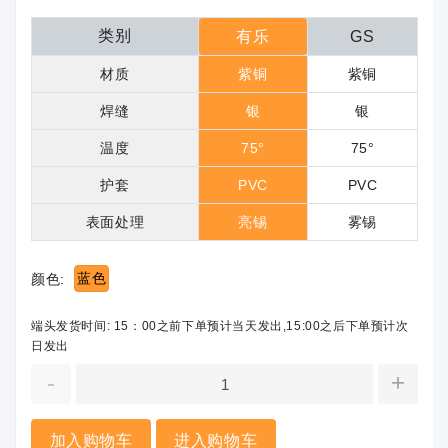
类别
有乐
GS
材质
紫铜
紫铜
焊缝
银
银
温度
75°
75°
护套
PVC
PVC
表面处理
亮锡
雾锡
蓝色
颜色:
端头发货时间: 15：00之前下单预计当天发出,15:00之后下单预计次
日发出
-
+
加入购物车
进入购物车