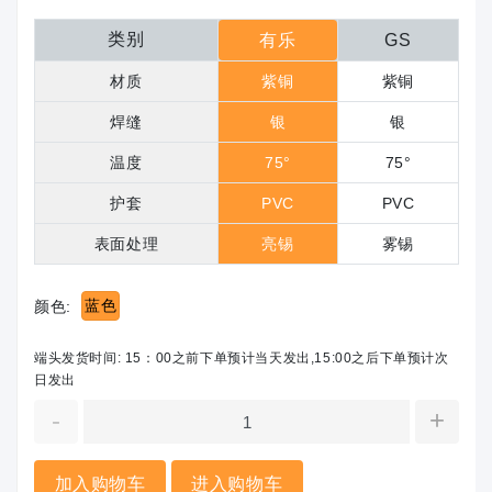
类别
有乐
GS
材质
紫铜
紫铜
焊缝
银
银
温度
75°
75°
护套
PVC
PVC
表面处理
亮锡
雾锡
蓝色
颜色:
端头发货时间: 15：00之前下单预计当天发出,15:00之后下单预计次
日发出
-
+
加入购物车
进入购物车