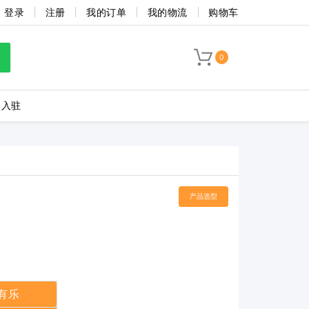
登录
注册
我的订单
我的物流
购物车
0
牌入驻
LC8-3.5-4P-130-00A
产品选型
海联捷
菲尼克斯
有乐