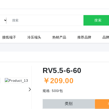
搜索
接线端子
冷压端头
热销产品
推荐品牌
品
LC80-2.54-10P-130-00A
RV5.5-6-60
￥
209.00
上海有乐
上
规格:
500/包
类别