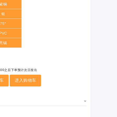
紫铜
银
75°
PVC
亮锡
5:00之后下单预计次日发出
车
进入购物车