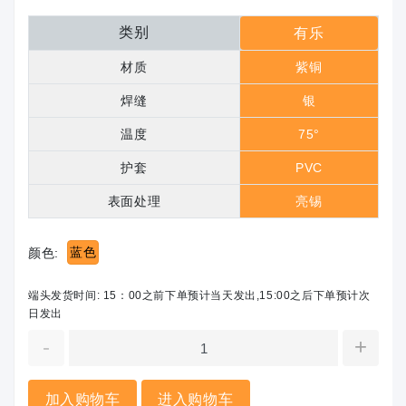
类别
有乐
材质
紫铜
焊缝
银
温度
75°
护套
PVC
表面处理
亮锡
蓝色
颜色:
端头发货时间: 15：00之前下单预计当天发出,15:00之后下单预计次
日发出
-
+
加入购物车
进入购物车