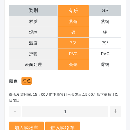
类别
有乐
GS
材质
紫铜
紫铜
焊缝
银
银
温度
75°
75°
护套
PVC
PVC
表面处理
亮锡
雾锡
红色
颜色:
端头发货时间: 15：00之前下单预计当天发出,15:00之后下单预计次
日发出
-
+
加入购物车
进入购物车