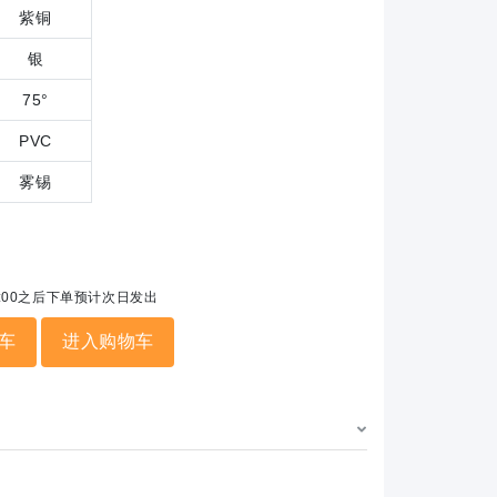
紫铜
银
75°
PVC
雾锡
5:00之后下单预计次日发出
车
进入购物车