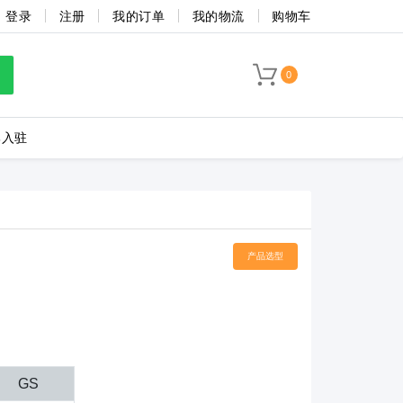
登录
注册
我的订单
我的物流
购物车
0
牌入驻
LC8-3.5-4P-130-00A
产品选型
海联捷
菲尼克斯
GS