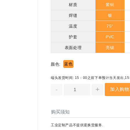
材质
紫铜
焊缝
银
温度
75°
护套
PVC
表面处理
亮锡
蓝色
颜色:
端头发货时间: 15：00之前下单预计当天发出,1
-
+
加入购物
购买须知
工业定制产品不提供退换货服务.