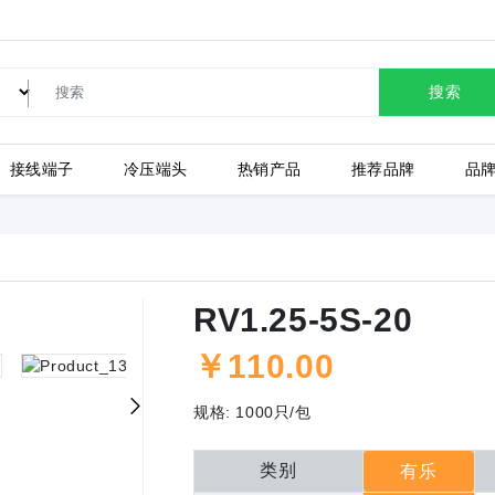
搜索
接线端子
冷压端头
热销产品
推荐品牌
品
LC80-2.54-10P-130-00A
RV1.25-5S-20
￥
110.00
上海有乐
上
规格:
1000只/包
类别
有乐