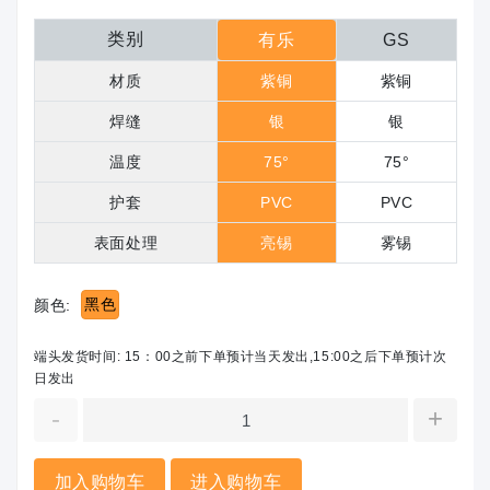
类别
有乐
GS
材质
紫铜
紫铜
焊缝
银
银
温度
75°
75°
护套
PVC
PVC
表面处理
亮锡
雾锡
黑色
颜色:
端头发货时间: 15：00之前下单预计当天发出,15:00之后下单预计次
日发出
-
+
加入购物车
进入购物车