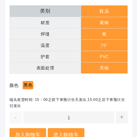
类别
有乐
材质
紫铜
焊缝
银
温度
75°
护套
PVC
表面处理
亮锡
黑色
颜色:
端头发货时间: 15：00之前下单预计当天发出,15:00之后下单预计次
日发出
-
+
加入购物车
进入购物车