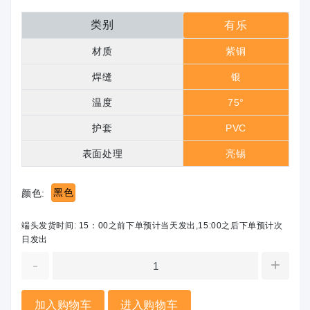
类别
有乐
材质
紫铜
焊缝
银
温度
75°
护套
PVC
表面处理
亮锡
黑色
颜色:
端头发货时间: 15：00之前下单预计当天发出,15:00之后下单预计次
日发出
-
+
加入购物车
进入购物车