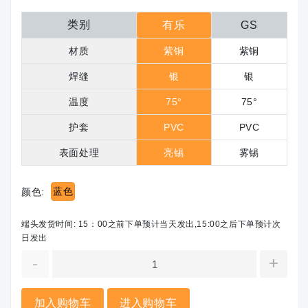
类别
有乐
GS
材质
紫铜
紫铜
焊缝
银
银
温度
75°
75°
护套
PVC
PVC
表面处理
亮锡
雾锡
蓝色
颜色:
端头发货时间: 15：00之前下单预计当天发出,15:00之后下单预计次
日发出
-
+
加入购物车
进入购物车