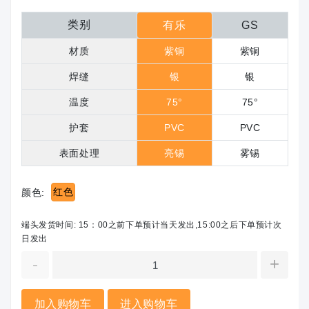
类别
有乐
GS
材质
紫铜
紫铜
焊缝
银
银
温度
75°
75°
护套
PVC
PVC
表面处理
亮锡
雾锡
红色
颜色:
端头发货时间: 15：00之前下单预计当天发出,15:00之后下单预计次
日发出
-
+
加入购物车
进入购物车