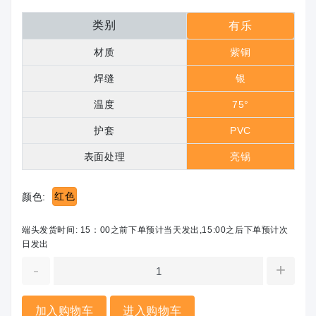
类别
有乐
材质
紫铜
焊缝
银
温度
75°
护套
PVC
表面处理
亮锡
红色
颜色:
端头发货时间: 15：00之前下单预计当天发出,15:00之后下单预计次
日发出
-
+
加入购物车
进入购物车