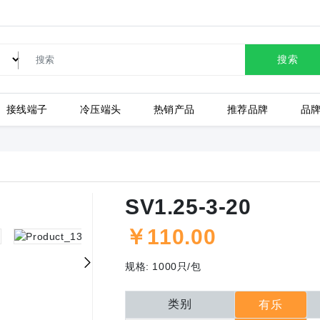
搜索
接线端子
冷压端头
热销产品
推荐品牌
品
LC80-2.54-10P-130-00A
SV1.25-3-20
￥
110.00
上海有乐
上
规格:
1000只/包
类别
有乐