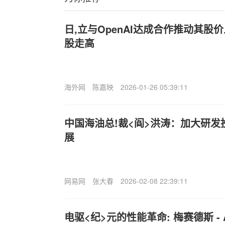
日,立与OpenAI达成合作推动其股
股走高
海外网
陈嘉映
2026-01-26 05:39:11
中国海油总!裁<阎>洪涛：加大研
展
网易网
张大春
2026-02-08 22:39:11
电驱<纪>元的性能革命: 梅赛德斯 - A