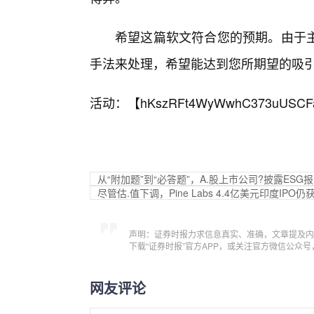
希望这篇软文符合您的预期。由于
手法来处理，希望能达到您所期望的吸
活动：【
hKszRFt4WyWwhC373uUSCF
从“附加题”到“必答题”，A.股上市公司?披露ESG报
尽管估.值下调，Pine Labs 4.4亿美元印度IPO
声明：证券时报力求信息真实、准确，文章提及内
下载“证券时报”官方APP，或关注官方微信公众
网友评论