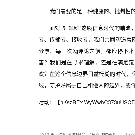
我们需要的是一种健康的、批判性的
面对“51黑料”这股信息时代的暗
者、传播者、接收者，我们共同塑造着
分享、每一次🤔评论之前，都应停下
害？我们是在寻求理解，还是在满足窥
欢？在这个信息边界日益模糊的时代，保
线，守护好属于自己和他人的边界，或
活动：【
hKszRFt4WyWwhC373uUSCF
冯氏集团与胜科城镇{发}展建立战略合作
王化