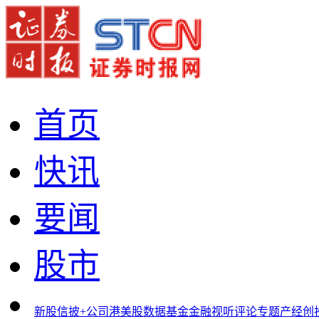
首页
快讯
要闻
股市
新股
信披+
公司
港美股
数据
基金
金融
视听
评论
专题
产经
创