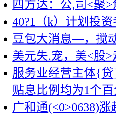
四方达：公,司<聚
40?1（k）计划
豆包大消息—，搅
美元失.宠，美<股
服务业经营主体{贷
贴息比例均为1个百
广和通(<0>063