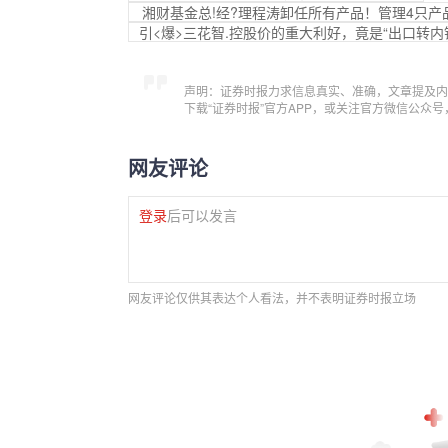
湘财基金总!经?理程涛卸任所有产品！管理4只产品
引<爆>三花智.控股价的重大利好，竟是“出口转内
声明：证券时报力求信息真实、准确，文章提及内
下载“证券时报”官方APP，或关注官方微信公众
网友评论
登录
后可以发言
网友评论仅供其表达个人看法，并不表明证券时报立场