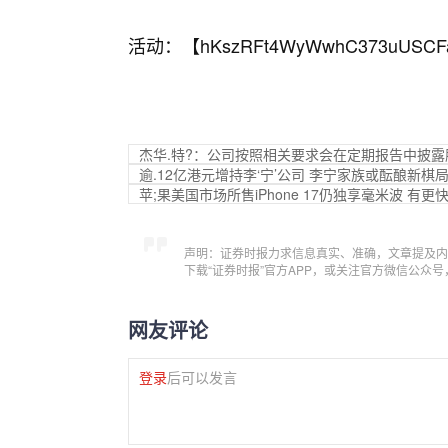
活动：【
hKszRFt4WyWwhC373uUSCF
杰华.特?：公司按照相关要求会在定期报告中披露
逾.12亿港元增持李‘宁’公司 李宁家族或酝酿新棋
苹;果美国市场所售iPhone 17仍独享毫米波 有更
声明：证券时报力求信息真实、准确，文章提及内
下载“证券时报”官方APP，或关注官方微信公众
网友评论
登录
后可以发言