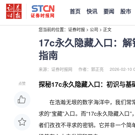
首页
快讯
要闻
股市
您当前的位置：
证券时报
>
公司
>
正文
17c永久隐藏入口：
指南
来源：证券时报网
作者：郭正亮
2026-02-10 
探秘17c永久隐藏入口：初识与基
点赞
在浩瀚无垠的数字海洋中，我们常常
求的“宝藏”入口。而“17c永久隐藏入
者们孜孜不寻求的密钥。它并非一个简