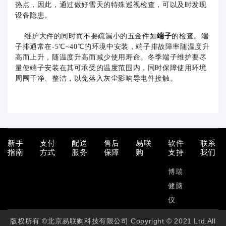
热点，因此，通过做好雪天的特殊巡视检查，可以及时发现
设备隐患。
维护大件的同时而不要疏漏小的五金件如
端子
的检查。端
子排通常在-5℃~40℃的环境中安装，端子排故障率随温度升
高而上升，随温度升高而减少使用寿命。冬季端子维护要尽
量使端子安装在其可承受的温度范围内，同时保障使用环境
周围干净、整洁，以免落入灰尘影响导电件接触。
新手
支付
配送
售后
易联
软件
联系
指南
方式
服务
保障
购
支持
我们
博瑞
健脑
仪
版权所有 ©北京易联购科技有限公司 Copyright © 2021 Ltd.All