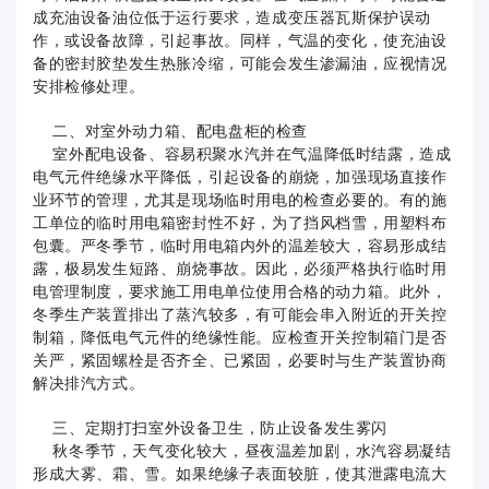
成充油设备油位低于运行要求，造成变压器瓦斯保护误动
作，或设备故障，引起事故。同样，气温的变化，使充油设
备的密封胶垫发生热胀冷缩，可能会发生渗漏油，应视情况
安排检修处理。
二、对室外动力箱、配电盘柜的检查
室外配电设备、容易积聚水汽并在气温降低时结露，造成
电气元件绝缘水平降低，引起设备的崩烧，加强现场直接作
业环节的管理，尤其是现场临时用电的检查必要的。有的施
工单位的临时用电箱密封性不好，为了挡风档雪，用塑料布
包囊。严冬季节，临时用电箱内外的温差较大，容易形成结
露，极易发生短路、崩烧事故。因此，必须严格执行临时用
电管理制度，要求施工用电单位使用合格的动力箱。此外，
冬季生产装置排出了蒸汽较多，有可能会串入附近的开关控
制箱，降低电气元件的绝缘性能。应检查开关控制箱门是否
关严，紧固螺栓是否齐全、已紧固，必要时与生产装置协商
解决排汽方式。
三、定期打扫室外设备卫生，防止设备发生雾闪
秋冬季节，天气变化较大，昼夜温差加剧，水汽容易凝结
形成大雾、霜、雪。如果绝缘子表面较脏，使其泄露电流大