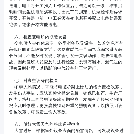
送电，电工将开关推入工作位置后，告之可以开泵，结果启
动瞬间发生机电崩烧事故，因此车间规定，机泵检修后要求
开泵，开关送电前，电工必须在变电所开关配出电缆处遥测
绝缘，绝缘合格方能送电。
六、检查变电所内取暖设备
变电所内会有休息室，冬季必备取暖设备，如若休息室与
高低压间距离隔得太近，休息室暖气一旦漏气或漏水进入高
低压间，不能及时发现，将会引发开关误动作，造成停电事
故。因此值班人员应及时进行检查，发现有漏水、漏气达的
现象及时处理，以防影响电气设备的正常运行。
七、对高空设备的检查
冬季大风情况，可能将电缆桥架上松动的槽盒盖板吹落，
发生伤人事故，应认真检查槽盒盖板，确保已扣严。生产厂
区内，塔灯上的照明设备应定期检查，发现有连接松动的情
况应及时修理，更换腐蚀特别严重的照明设备，以防照明设
备被吹落，可能发生伤人事故。
八、做好大雪天气的特殊巡视检查
大雪过后，根据室外设备表面的融雪情况，可发现设备过