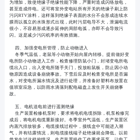
为增加，致使绝缘子绝缘性能下降，严重时造成闪络放电，
甚至造成停电。还可将室外变电站所有开关的绝缘子刷上防
污闪RTV涂料，这样落到绝缘子表面的水分不会形成连续水
膜而以孤立的水珠形式出现，此时污层电导不大，泄漏电流
很小，不容易形成逐步延伸的局部电弧，亦即不会导致污
闪。这是减少污闪机率的有效措施。
四、加强变电所管理，防止动物进入
冬季气温低，老鼠等小动物开始向屋内转移。提前做好变
电所防小动物进入工作，检查修理防鼠小门，封堵变电所电
缆出入口，出入变电所随手关门，投放粘鼠板，防止因小动
物原因造成设备崩烧事故。下雪后应及时检查变电所是否漏
水，对变电所漏水情况及进行处理，并准备好塑料布放置在
值班室应急，以防雨水滴落到配电磁盘上发生开关崩烧事
故。
五、电机送电前进行遥测绝缘
生产装置检修机泵时，要求将电机电缆拆除，机泵检修完
成后，将电机电缆重新接好。冬季室外气温低，生产装置区
内蒸汽排放较多，电缆接线过程中，接线盒中可能进入潮
气，并有结露情况，则电缆接线端子处绝缘就会降低。以前
曾发生过这样的情况，生产装置操作工作要求开泵，让电工