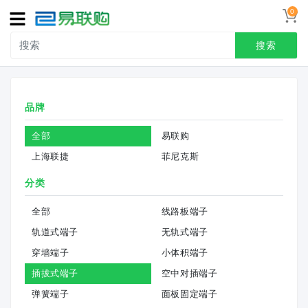
0
导
航
搜索
首页
品牌
接线端子
全部
易联购
冷压端头
上海联捷
菲尼克斯
联系我们
分类
用户中心
全部
线路板端子
轨道式端子
无轨式端子
穿墙端子
小体积端子
插拔式端子
空中对插端子
弹簧端子
面板固定端子