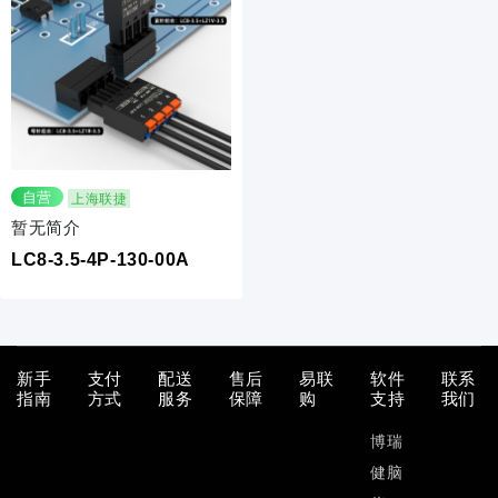
自营
上海联捷
暂无简介
LC8-3.5-4P-130-00A
新手
支付
配送
售后
易联
软件
联系
指南
方式
服务
保障
购
支持
我们
博瑞
健脑