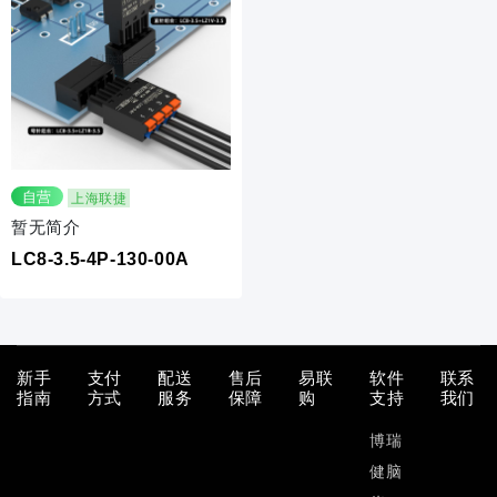
自营
上海联捷
暂无简介
LC8-3.5-4P-130-00A
新手
支付
配送
售后
易联
软件
联系
指南
方式
服务
保障
购
支持
我们
博瑞
健脑