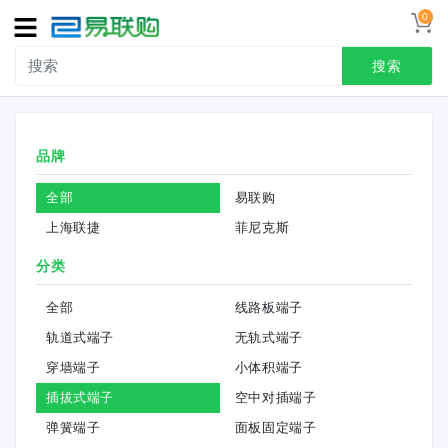
0
导
航
搜索
首页
品牌
接线端子
全部
易联购
冷压端头
上海联捷
菲尼克斯
联系我们
分类
用户中心
全部
线路板端子
轨道式端子
无轨式端子
穿墙端子
小体积端子
插拔式端子
空中对插端子
弹簧端子
面板固定端子