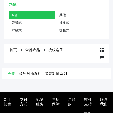
功能
全部
其他
弹簧式
插拔式
焊接式
栅栏式
首页
全部产品
接线端子
全部
螺丝对插系列
弹簧对插系列
新手
支付
配送
售后
易联
软件
联系
指南
方式
服务
保障
购
支持
我们