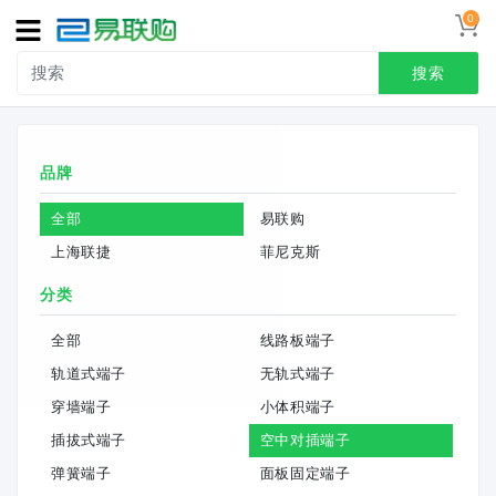
0
导
航
搜索
首页
品牌
接线端子
全部
易联购
冷压端头
上海联捷
菲尼克斯
联系我们
分类
用户中心
全部
线路板端子
轨道式端子
无轨式端子
穿墙端子
小体积端子
插拔式端子
空中对插端子
弹簧端子
面板固定端子