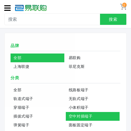
0
导
航
搜索
首页
品牌
接线端子
全部
易联购
冷压端头
上海联捷
菲尼克斯
联系我们
分类
用户中心
全部
线路板端子
轨道式端子
无轨式端子
穿墙端子
小体积端子
插拔式端子
空中对插端子
弹簧端子
面板固定端子