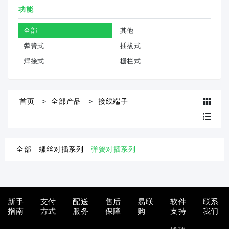
功能
全部
其他
弹簧式
插拔式
焊接式
栅栏式
首页
全部产品
接线端子
全部
螺丝对插系列
弹簧对插系列
新手
支付
配送
售后
易联
软件
联系
指南
方式
服务
保障
购
支持
我们