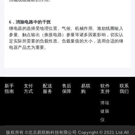
6．消除电路中的干扰
继电器的选择受地理位置、气候、机械作用、激励线圈输入
参量、触点输出（换接电路）参量等诸多因素影响，切实认
定实际所需要的负载性质、负载量值的大小，选用合适的继
电器产品尤为重要。
新手
支付
配送
售后
易联
软件
联系
指南
方式
服务
保障
购
支持
我们
博瑞
健脑
仪
版权所有 ©北京易联购科技有限公司 Copyright © 2021 Ltd.All