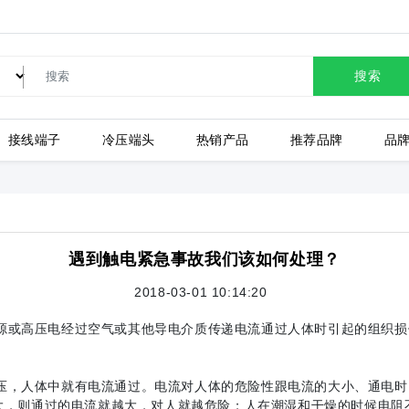
搜索
接线端子
冷压端头
热销产品
推荐品牌
品
LC80-2.54-10P-130-00A
遇到触电紧急事故我们该如何处理？
2018-03-01 10:14:20
上海有乐
上
或高压电经过空气或其他导电介质传递电流通过人体时引起的组织损
，人体中就有电流通过。电流对人体的危险性跟电流的大小、通电时
大，则通过的电流就越大，对人就越危险；人在潮湿和干燥的时候电阻