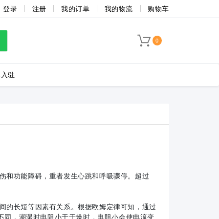
登录
注册
我的订单
我的物流
购物车
0
牌入驻
LC8-3.5-4P-130-00A
海联捷
菲尼克斯
伤和功能障碍，重者发生心跳和呼吸骤停。超过
间的长短等因素有关系。根据欧姆定律可知，通过
不同，潮湿时电阻小于干燥时，电阻小会使电流变