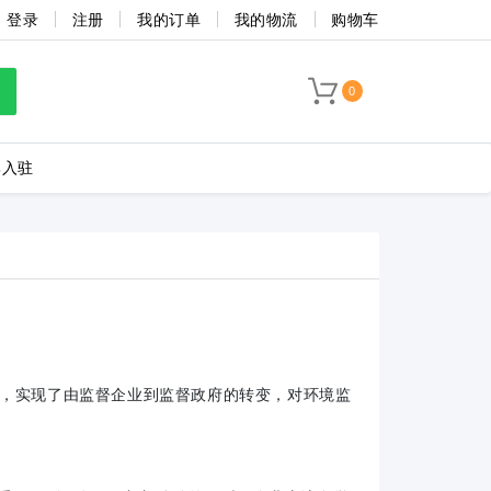
登录
注册
我的订单
我的物流
购物车
0
牌入驻
LC8-3.5-4P-130-00A
海联捷
菲尼克斯
盖，实现了由监督企业到监督政府的转变，对环境监