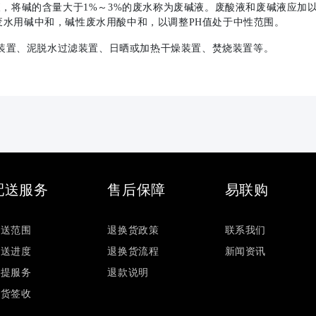
液，将碱的含量大于1%～3%的废水称为废碱液。废酸液和废碱液应加
废水用碱中和，碱性废水用酸中和，以调整PH值处于中性范围。
置、泥脱水过滤装置、日晒或加热干燥装置、焚烧装置等。
配送服务
售后保障
易联购
配送范围
退换货政策
联系我们
配送进度
退换货流程
新闻资讯
自提服务
退款说明
验货签收