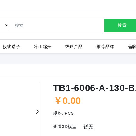
搜索
接线端子
冷压端头
热销产品
推荐品牌
品
LC80-2.54-10P-130-00A
TB1-6006-A-130-
￥0.00
上海有乐
上
规格:
PCS
查看3D模型:
暂无