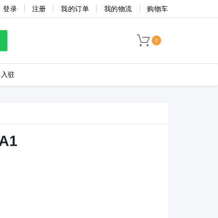
登录
注册
我的订单
我的物流
购物车
0
牌入驻
LC8-3.5-4P-130-00A
BA1
海联捷
菲尼克斯