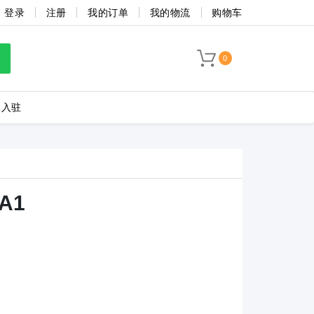
登录
注册
我的订单
我的物流
购物车
0
牌入驻
LC8-3.5-4P-130-00A
BA1
海联捷
菲尼克斯