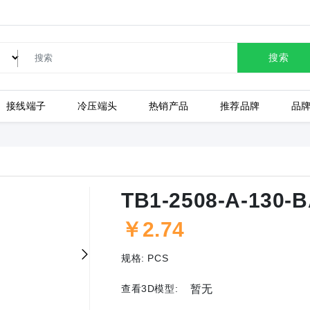
搜索
接线端子
冷压端头
热销产品
推荐品牌
品
LC80-2.54-10P-130-00A
TB1-2508-A-130-
￥2.74
上海有乐
上
规格:
PCS
查看3D模型:
暂无