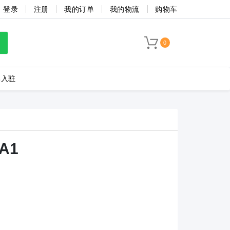
登录
注册
我的订单
我的物流
购物车
0
牌入驻
LC8-3.5-4P-130-00A
BA1
海联捷
菲尼克斯