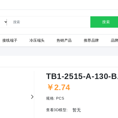
搜索
接线端子
冷压端头
热销产品
推荐品牌
品
LC80-2.54-10P-130-00A
TB1-2515-A-130-
￥2.74
上海有乐
上
规格:
PCS
查看3D模型:
暂无