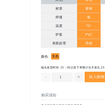
材质
紫铜
焊缝
银
温度
75°
护套
PVC
表面处理
亮锡
无色
颜色:
端头发货时间: 15：00之前下单预计当天发出,1
-
+
加入购物
购买须知