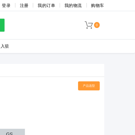
登录
注册
我的订单
我的物流
购物车
0
牌入驻
LC8-3.5-4P-130-00A
产品选型
海联捷
菲尼克斯
GS