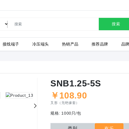
搜索
接线端子
冷压端头
热销产品
推荐品牌
品
LC80-2.54-10P-130-00A
SNB1.25-5S
￥
108.90
上海有乐
上
叉形（无绝缘套）
规格:
1000只/包
类别
有乐