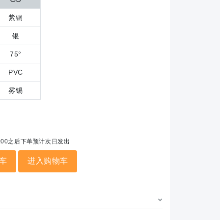
紫铜
银
75°
PVC
雾锡
5:00之后下单预计次日发出
车
进入购物车