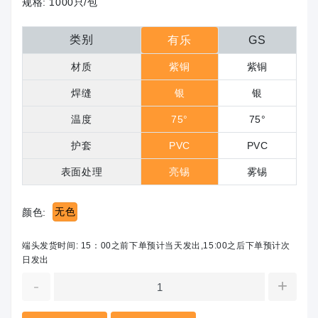
规格:
1000只/包
类别
有乐
GS
材质
紫铜
紫铜
焊缝
银
银
温度
75°
75°
护套
PVC
PVC
表面处理
亮锡
雾锡
无色
颜色:
端头发货时间: 15：00之前下单预计当天发出,15:00之后下单预计次
日发出
-
+