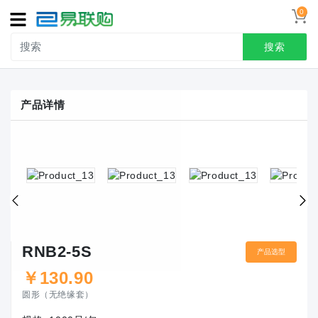
0
导
航
搜索
首页
产品详情
接线端子
冷压端头
联系我们
用户中心
RNB2-5S
产品选型
￥
130.90
圆形（无绝缘套）