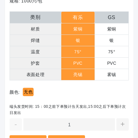
规格:
1000只/包
类别
有乐
GS
材质
紫铜
紫铜
焊缝
银
银
温度
75°
75°
护套
PVC
PVC
表面处理
亮锡
雾锡
无色
颜色:
端头发货时间: 15：00之前下单预计当天发出,15:00之后下单预计次
日发出
-
+