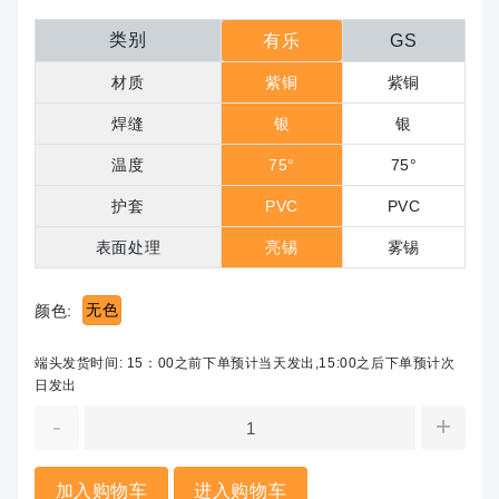
类别
有乐
GS
材质
紫铜
紫铜
焊缝
银
银
温度
75°
75°
护套
PVC
PVC
表面处理
亮锡
雾锡
无色
颜色:
端头发货时间: 15：00之前下单预计当天发出,15:00之后下单预计次
日发出
-
+
加入购物车
进入购物车