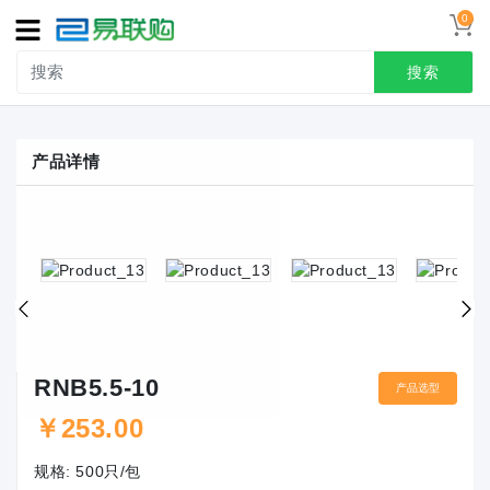
0
导
航
搜索
首页
产品详情
接线端子
冷压端头
联系我们
用户中心
RNB5.5-10
产品选型
￥
253.00
规格:
500只/包