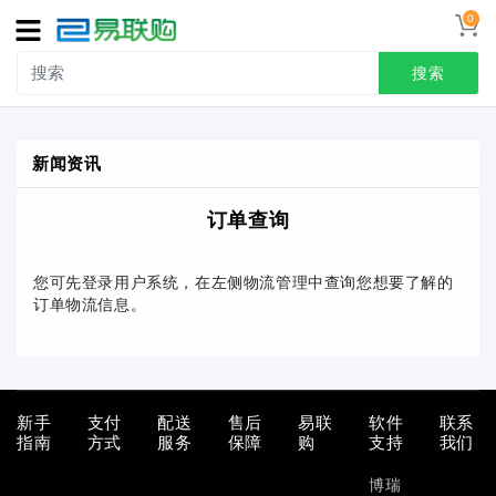
0
导
航
搜索
首页
新闻资讯
接线端子
订单查询
冷压端头
联系我们
您可先登录用户系统，在左侧物流管理中查询您想要了解的
订单物流信息。
用户中心
新手
支付
配送
售后
易联
软件
联系
指南
方式
服务
保障
购
支持
我们
博瑞