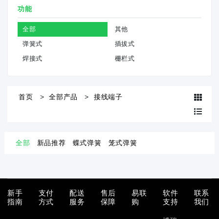
功能
全部
其他
弹簧式
插拔式
焊接式
栅栏式
首页
全部产品
接线端子
全部
新品推荐
蝶式弹簧
笼式弹簧
新手
支付
配送
售后
易联
软件
联系
指南
方式
服务
保障
购
支持
我们