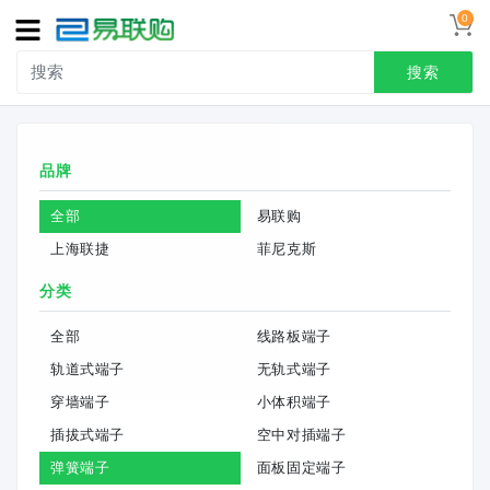
0
导
航
搜索
首页
品牌
接线端子
全部
易联购
冷压端头
上海联捷
菲尼克斯
联系我们
分类
用户中心
全部
线路板端子
轨道式端子
无轨式端子
穿墙端子
小体积端子
插拔式端子
空中对插端子
弹簧端子
面板固定端子