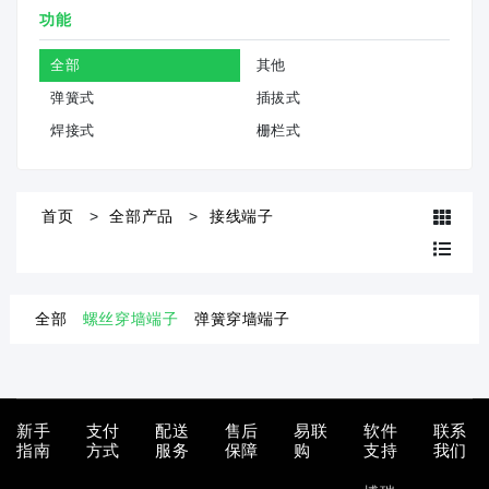
功能
全部
其他
弹簧式
插拔式
焊接式
栅栏式
首页
全部产品
接线端子
全部
螺丝穿墙端子
弹簧穿墙端子
新手
支付
配送
售后
易联
软件
联系
指南
方式
服务
保障
购
支持
我们