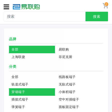
0
导
航
搜索
首页
品牌
接线端子
全部
易联购
冷压端头
上海联捷
菲尼克斯
联系我们
分类
用户中心
全部
线路板端子
轨道式端子
无轨式端子
穿墙端子
小体积端子
插拔式端子
空中对插端子
弹簧端子
面板固定端子