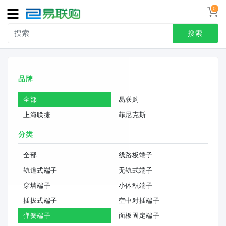
0
导
航
搜索
首页
品牌
接线端子
全部
易联购
冷压端头
上海联捷
菲尼克斯
联系我们
分类
用户中心
全部
线路板端子
轨道式端子
无轨式端子
穿墙端子
小体积端子
插拔式端子
空中对插端子
弹簧端子
面板固定端子