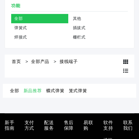
功能
全部
其他
弹簧式
插拔式
焊接式
栅栏式
首页
全部产品
接线端子
全部
新品推荐
蝶式弹簧
笼式弹簧
新手
支付
配送
售后
易联
软件
联系
指南
方式
服务
保障
购
支持
我们