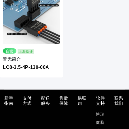
自营
上海联捷
暂无简介
LC8-3.5-4P-130-00A
新手
支付
配送
售后
易联
软件
联系
指南
方式
服务
保障
购
支持
我们
博瑞
健脑