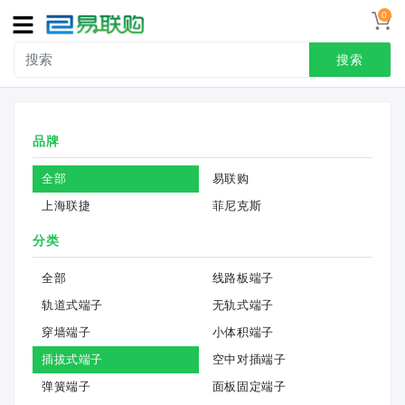
0
导
航
搜索
首页
品牌
接线端子
全部
易联购
冷压端头
上海联捷
菲尼克斯
联系我们
分类
用户中心
全部
线路板端子
轨道式端子
无轨式端子
穿墙端子
小体积端子
插拔式端子
空中对插端子
弹簧端子
面板固定端子