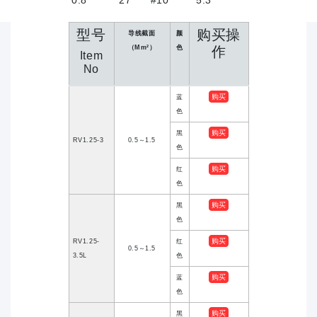
0.8
27
#10
5.3
型号
购买操
导线截面
颜
（mm²）
色
作
Item
No
购买
蓝
色
购买
黑
RV1.25-3
0.5～1.5
色
购买
红
色
购买
黑
色
购买
RV1.25-
红
0.5～1.5
3.5L
色
购买
蓝
色
购买
黑